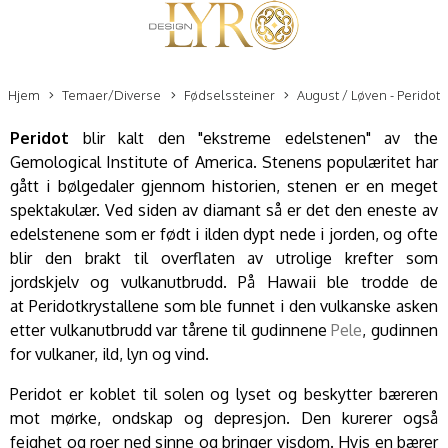
Hjem
Temaer/Diverse
Fødselssteiner
August / Løven - Peridot
Peridot
blir kalt den "ekstreme edelstenen" av the
Gemological Institute of America. Stenens populæritet har
gått i bølgedaler gjennom historien, stenen er en meget
spektakulær. Ved siden av diamant så er det den eneste av
edelstenene som er født i ilden dypt nede i jorden, og ofte
blir den brakt til overflaten av utrolige krefter som
jordskjelv og vulkanutbrudd. På Hawaii ble trodde de
at Peridotkrystallene som ble funnet i den vulkanske asken
etter vulkanutbrudd var tårene til gudinnene
Pele
, gudinnen
for vulkaner, ild, lyn og vind.
Peridot er koblet til solen og lyset og beskytter bæreren
mot mørke, ondskap og depresjon. Den kurerer også
feighet og roer ned sinne og bringer visdom. Hvis en bærer