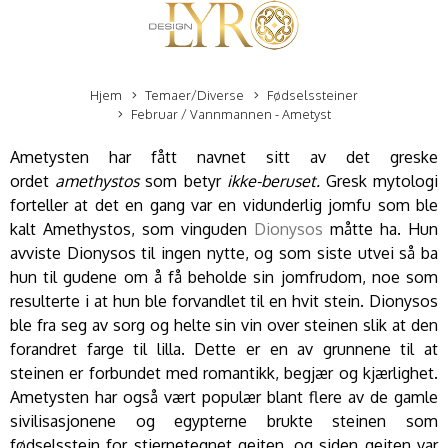
Hjem
Temaer/Diverse
Fødselssteiner
Februar / Vannmannen - Ametyst
Ametysten har fått navnet sitt av det greske
ordet
amethystos
som betyr
ikke-beruset.
Gresk mytologi
forteller at det en gang var en vidunderlig jomfu som ble
kalt Amethystos, som vinguden
Dionysos
måtte ha. Hun
avviste Dionysos til ingen nytte, og som siste utvei så ba
hun til gudene om å få beholde sin jomfrudom, noe som
resulterte i at hun ble forvandlet til en hvit stein. Dionysos
ble fra seg av sorg og helte sin vin over steinen slik at den
forandret farge til lilla. Dette er en av grunnene til at
steinen er forbundet med romantikk, begjær og kjærlighet.
Ametysten har også vært populær blant flere av de gamle
sivilisasjonene og egypterne brukte steinen som
fødselsstein for stjernetegnet geiten, og siden geiten var