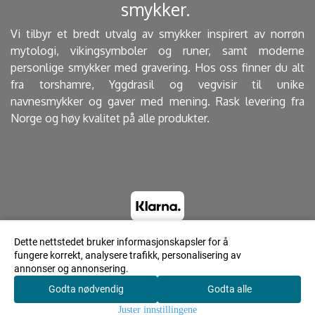
smykker. ​
Vi tilbyr et bredt utvalg av smykker inspirert av norrøn
mytologi, vikingsymboler og runer, samt moderne
personlige smykker med gravering. Hos oss finner du alt
fra torshamre, Yggdrasil og vegvisir til unike
navnesmykker og gaver med mening. Rask levering fra
Norge og høy kvalitet på alle produkter.
Dette nettstedet bruker informasjonskapsler for å
fungere korrekt, analysere trafikk, personalisering av
© 2023 Lyrdesign.no - Powered by Mystore.no
annonser og annonsering.
Godta nødvendig
Godta alle
0
Juster innstillingene