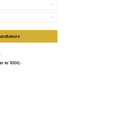
handlekurv
e
er kr 1000,-