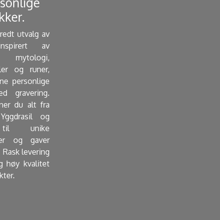
sonlige
ker. ​
bredt utvalg av
nspirert av
mytologi,
ler og runer,
e personlige
d gravering.
ner du alt fra
Yggdrasil og
 til unike
er og gaver
 Rask levering
g høy kvalitet
kter.