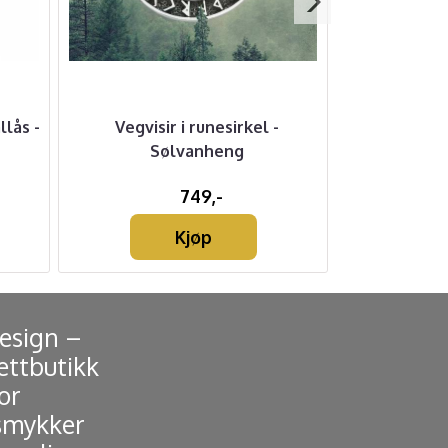
llås -
Vegvisir i runesirkel -
Gungnir - 
Sølvanheng
749,-
Kjøp
Design –
ettbutikk
or
smykker