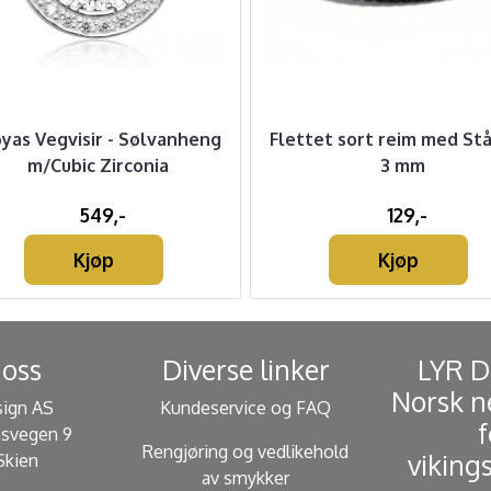
øyas Vegvisir - Sølvanheng
Flettet sort reim med Stå
m/Cubic Zirconia
3 mm
549,-
129,-
Kjøp
Kjøp
oss
Diverse linker
​ LYR 
Norsk n
sign AS
Kundeservice og FAQ
f
svegen 9
Rengjøring og vedlikehold
viking
Skien
av smykker