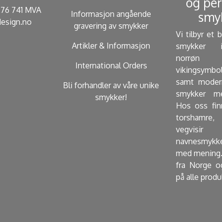
og per
 276 741 MVA
Informasjon angående
smyk
esign.no
gravering av smykker
Vi tilbyr et 
Artikler & Informasjon
smykker i
norrøn 
International Orders
vikingsymbo
samt modern
Bli forhandler av våre unike
smykker me
smykker!
Hos oss fin
torshamre, 
vegvisir
navnesmykk
med mening.
fra Norge o
på alle produ