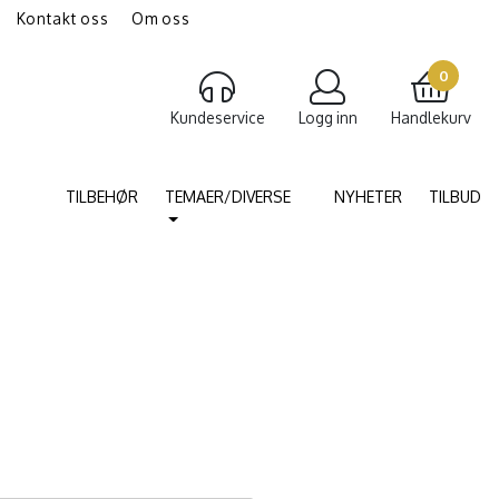
Kontakt oss
Om oss
gravering av smykker
Torshammer
0
Kundeservice
Logg inn
Handlekurv
TILBEHØR
TEMAER/DIVERSE
NYHETER
TILBUD