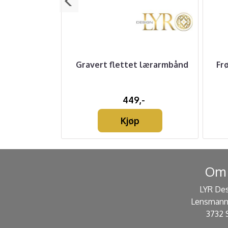
Lærarmbånd
Gravert flettet lærarmbånd
Fr
-
449,-
Kjøp
Om 
LYR De
Lensmann
3732 