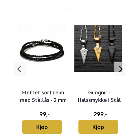
r
Flettet sort reim
Gungnir -
F
 -
med Stållås - 2 mm
Halssmykke i Stål
g
m
99,-
299,-
Kjøp
Kjøp