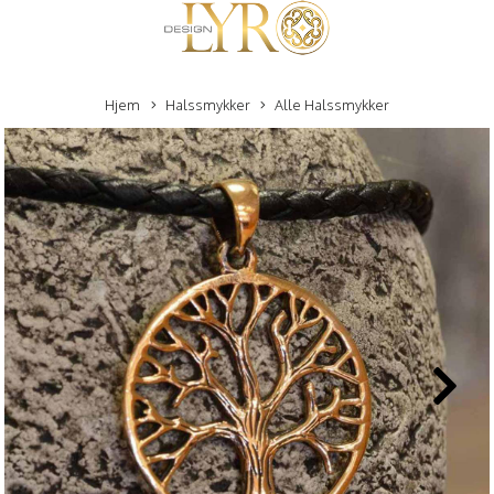
Hjem
Halssmykker
Alle Halssmykker