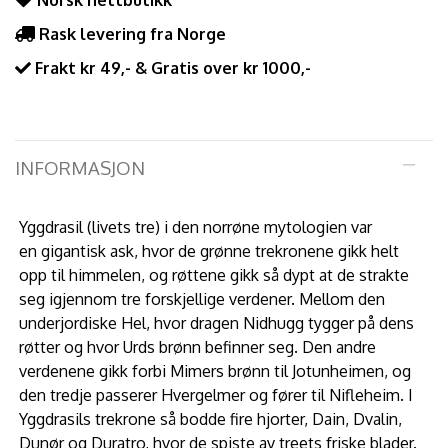
Norsk nettbutikk
Rask levering fra Norge
Frakt kr 49,- & Gratis over kr 1000,-
INFORMASJON
Yggdrasil (livets tre) i den norrøne mytologien var
en gigantisk ask, hvor de grønne trekronene gikk helt
opp til himmelen, og røttene gikk så dypt at de strakte
seg igjennom tre forskjellige verdener. Mellom den
underjordiske Hel, hvor dragen Nidhugg tygger på dens
røtter og hvor Urds brønn befinner seg. Den andre
verdenene gikk forbi Mimers brønn til Jotunheimen, og
den tredje passerer Hvergelmer og fører til Nifleheim. I
Yggdrasils trekrone så bodde fire hjorter, Dain, Dvalin,
Dunør og Duratro, hvor de spiste av treets friske blader.