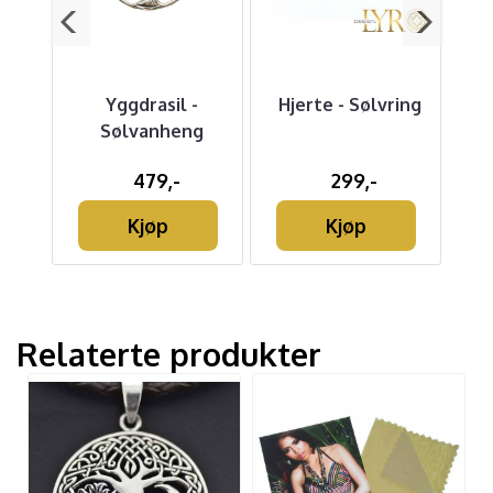
mbånd
Yggdrasil -
Hjerte - Sølvring
Sølvanheng
479,-
299,-
Kjøp
Kjøp
Relaterte produkter