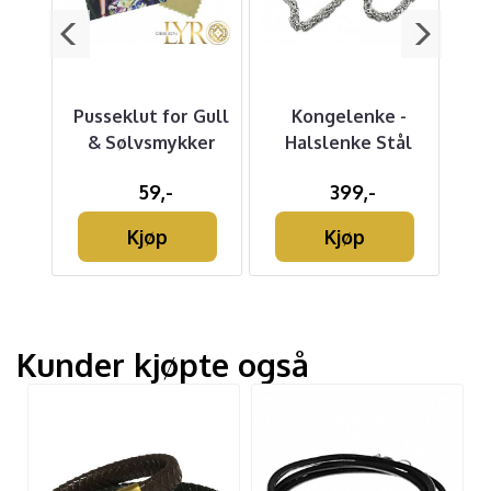
ed
Pusseklut for Gull
Kongelenke -
Li
de
& Sølvsmykker
Halslenke Stål
59,-
399,-
Kjøp
Kjøp
Kunder kjøpte også