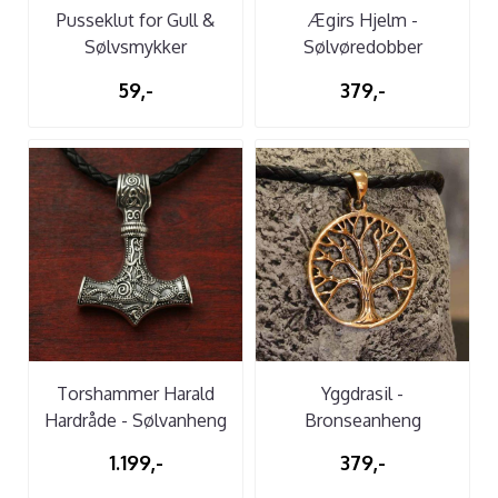
Pusseklut for Gull &
Ægirs Hjelm -
Sølvsmykker
Sølvøredobber
59,-
379,-
Torshammer Harald
Yggdrasil -
Hardråde - Sølvanheng
Bronseanheng
1.199,-
379,-