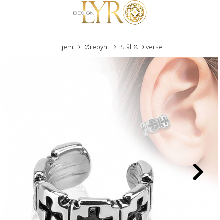
Hjem
Ørepynt
Stål & Diverse