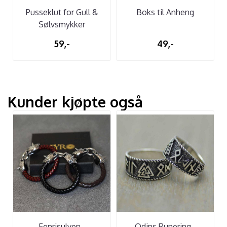
Pusseklut for Gull &
Boks til Anheng
Sølvsmykker
59,-
49,-
Kunder kjøpte også
Fenrisulven -
Odins Runering -