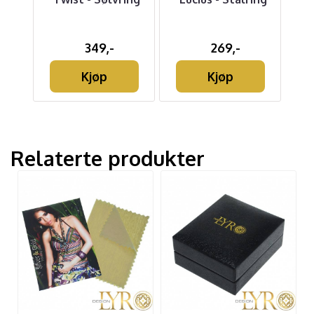
t
349,-
269,-
Kjøp
Kjøp
Relaterte produkter