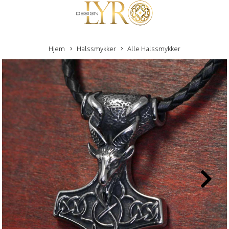
Hjem
Halssmykker
Alle Halssmykker