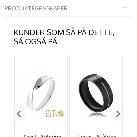
PRODUKTEGENSKAPER
KUNDER SOM SÅ PÅ DETTE,
SÅ OGSÅ PÅ
in -
Twist - Sølvring
Lucius - Stålring