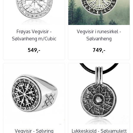
Frøyas Vegvisir -
Vegvisir i runesirkel -
Sølvanheng m/Cubic
Sølvanheng
Zirconia
549,-
749,-
Vegvisir - Sølvring
Lykkeskjold - Sølvamulett