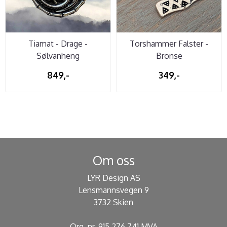
Tiamat - Drage -
Torshammer Falster -
Sølvanheng
Bronse
849,-
349,-
Om oss
LYR Design AS
Lensmannsvegen 9
3732 Skien
Org. nr. 915 276 741 MVA