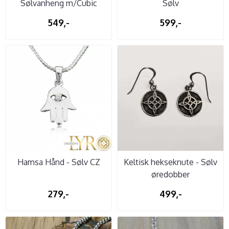
Sølvanheng m/Cubic
Sølv
Zirconia
549,-
599,-
Hamsa Hånd - Sølv CZ
Keltisk hekseknute - Sølv
øredobber
279,-
499,-