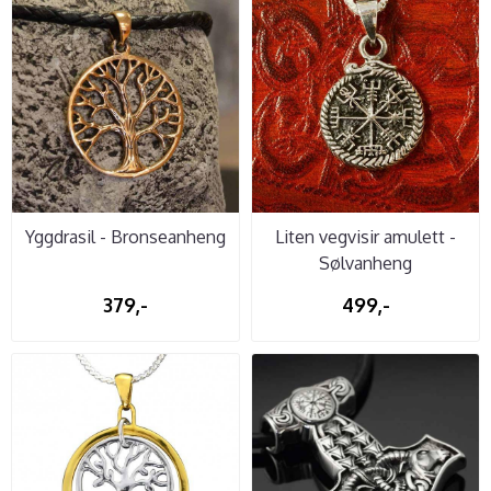
Yggdrasil - Bronseanheng
Liten vegvisir amulett -
Sølvanheng
379,-
499,-