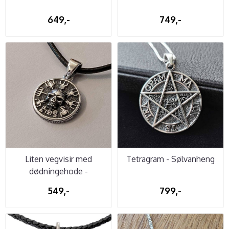
649,-
749,-
Liten vegvisir med
Tetragram - Sølvanheng
dødningehode -
Sølvanheng
549,-
799,-