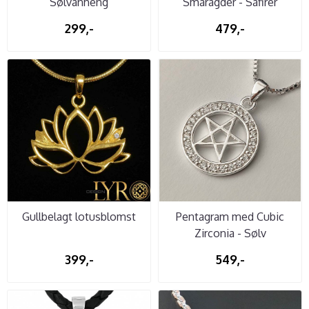
Sølvanheng
Smaragder - Safirer
299,-
479,-
Gullbelagt lotusblomst
Pentagram med Cubic
Zirconia - Sølv
399,-
549,-