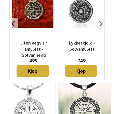
Liten vegvisir
Lykkeskjold -
amulett -
Sølvamulett
Sølvanheng
499,-
749,-
Kjøp
Kjøp