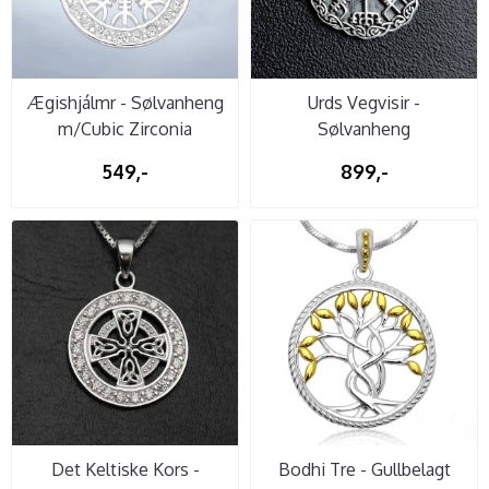
Ægishjálmr - Sølvanheng
Urds Vegvisir -
m/Cubic Zirconia
Sølvanheng
549,-
899,-
Det Keltiske Kors -
Bodhi Tre - Gullbelagt