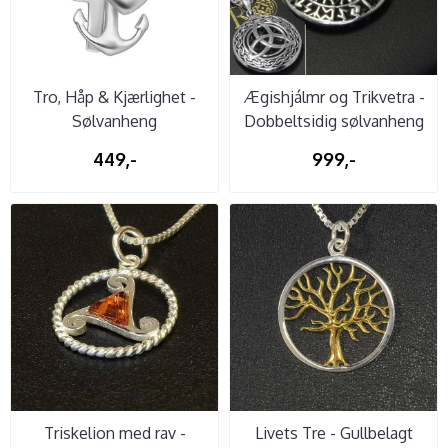
Tro, Håp & Kjærlighet -
Ægishjálmr og Trikvetra -
Sølvanheng
Dobbeltsidig sølvanheng
449,-
999,-
Triskelion med rav -
Livets Tre - Gullbelagt