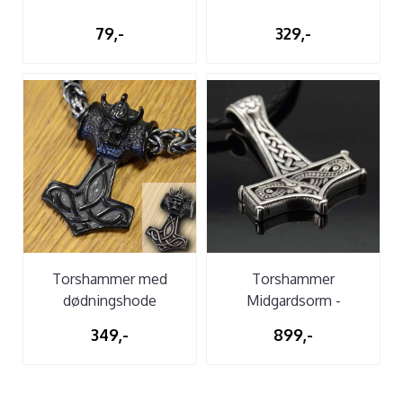
79,-
329,-
Torshammer med
Torshammer
dødningshode
Midgardsorm -
Sølvanheng
349,-
899,-