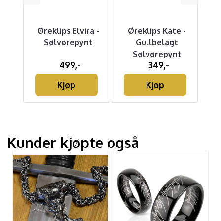
Øreklips Elvira -
Øreklips Kate -
g
Sølvørepynt
Gullbelagt
Sølvørepynt
499,-
349,-
Kjøp
Kjøp
Kunder kjøpte også