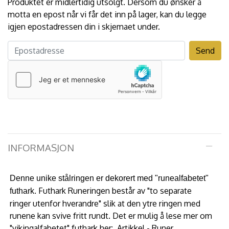
Produktet er midlertidig utsolgt. Dersom du ønsker å
motta en epost når vi får det inn på lager, kan du legge
igjen epostadressen din i skjemaet under.
INFORMASJON
Denne unike stålringen er dekorert med "runealfabetet"
Futhark Runeringen består av "to separate
futhark.
ringer utenfor hverandre" slik at den ytre ringen med
runene kan svive fritt rundt. Det er mulig å lese mer om
"vikingalfabetet" futhark her:
Artikkel - Runer